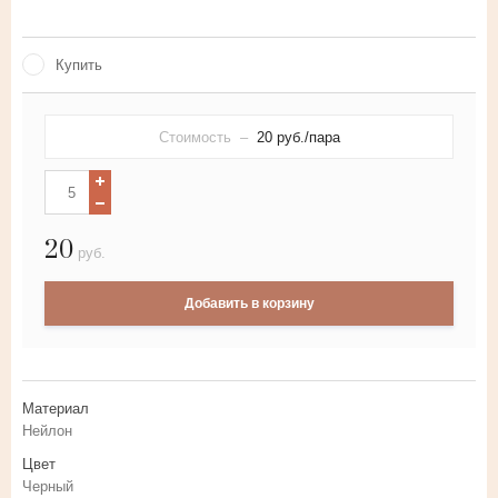
Лента-двойной полукруг из
искусственного ротанга
Купить
Искусственный ротанг с плетением
косичка
Стоимость –
20
руб./пара
Круглый искусственный ротанг
Искусственный ротанг плоской
20
формы
руб.
Лента-полукруг из искусственного
Добавить в корзину
ротанга
Материал
Нейлон
Цвет
Черный